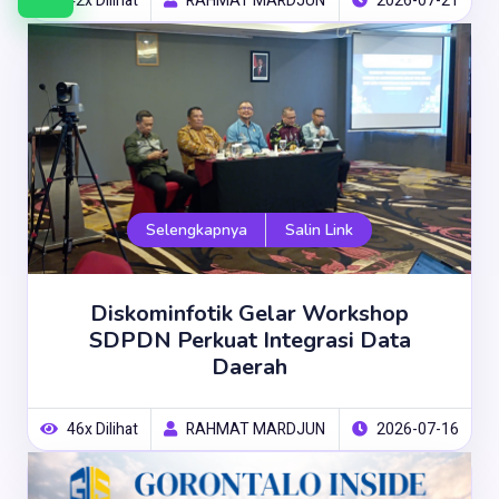
Chat
42x Dilihat
RAHMAT MARDJUN
2026-07-21
WhatsApp
Museum
Selengkapnya
Salin Link
Diskominfotik Gelar Workshop
SDPDN Perkuat Integrasi Data
Daerah
46x Dilihat
RAHMAT MARDJUN
2026-07-16