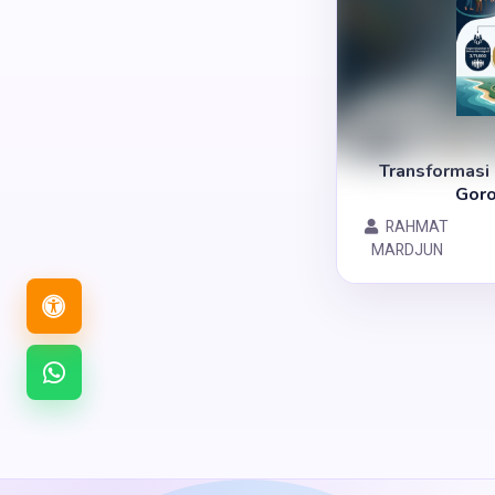
Transformasi
Goro
RAHMAT
MARDJUN
Buka
menu
aksesibilitas
Chat
WhatsApp
Museum